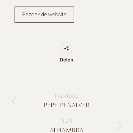
Bezoek de website
Delen
PROJECT
PREVIOUS
NAVIGATION
PEPE PEÑALVER
Previous
project:
NEXT
ALHAMBRA
Next