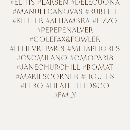
#
ÉLITIS
#
LARSEN
#
DELECUONA
#
MANUELCANOVAS
#
RUBELLI
#
KIEFFER
#
ALHAMBRA
#
LIZZO
#
PEPEPENALVER
#
COLEFAX&FOWLER
#
LELIEVREPARIS
#
METAPHORE
S
#
C&CMILANO
#
CMOPARIS
#
JANECHURCHILL
#
BOMAT
#
MARIESCORNER
#
HOULES
#
ETRO
#
HEATHFIELD&CO
#
FMLY