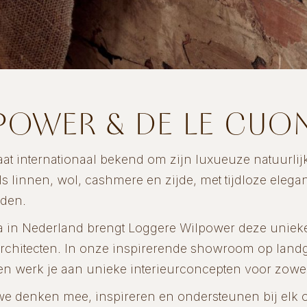
POWER & DE LE CUO
aat internationaal bekend om zijn luxueuze natuurlijke
ls linnen, wol, cashmere en zijde, met tijdloze elegan
rden.
a in Nederland brengt Loggere Wilpower deze unieke 
n architecten. In onze inspirerende showroom op land
 en werk je aan unieke interieurconcepten voor zowel 
 we denken mee, inspireren en ondersteunen bij elk 