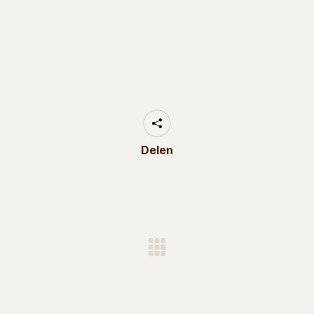
Delen
Next
project: