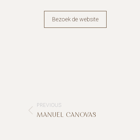
Bezoek de website
PROJECT
PREVIOUS
NAVIGATION
MANUEL CANOVAS
Previous
project: