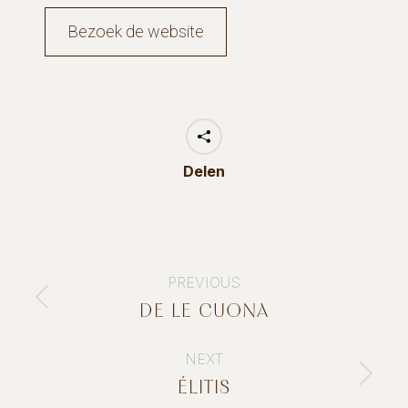
Bezoek de website
Delen
PROJECT
PREVIOUS
NAVIGATION
DE LE CUONA
Previous
project:
NEXT
ÉLITIS
Next