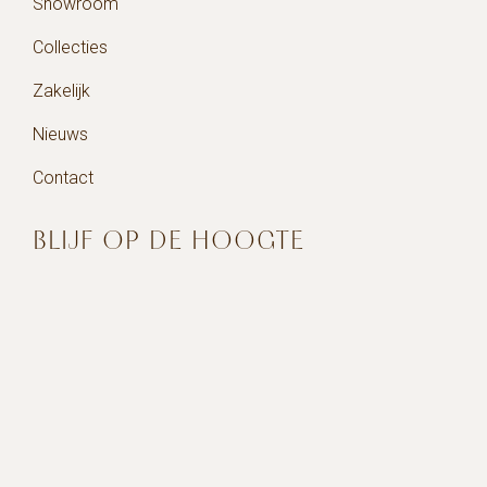
Showroom
Collecties
Zakelijk
Nieuws
Contact
BLIJF OP DE HOOGTE
Schrijf je in voor de nieuwsbrief en blijf op de hoogte
van de nieuwste collecties en toekomstige events.
Bedrijfsnaam
*
Contactpersoon
*