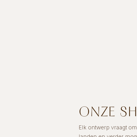
ONZE 
Elk ontwerp vraagt o
landen en verder mog